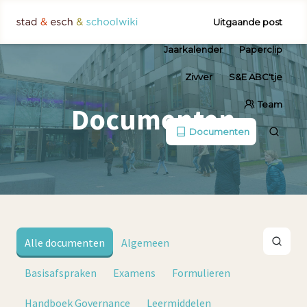
Uitgaande post
Jaarkalender
Paperclip
Zivver
S&E ABC'tje
Team
Documenten
Documenten
Alle documenten
Algemeen
Basisafspraken
Examens
Formulieren
Handboek Governance
Leermiddelen