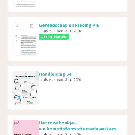
Gereedschap en kleding PIE
Laatste upload:
3 jul. 2026
LEERMIDDELEN
Handleiding Se
Laatste upload:
3 jul. 2026
Het roze boekje -
welkomstinformatie medewerkers
2026-2027
Laatste upload:
3 jul. 2026